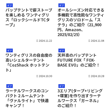
ギア
ギア
パップテントで薪ストーブ
オールシーズン対応できる
を楽しめる ワンティグリ
多機能で高性能なワンティ
ス「ロックシールドTCタ
グリスのソロドーム「ス
ープ」
テラ」のご紹介（21,900
円、Amazon、
2025/02/25）
2024.11.22
2024.11.04
ギア
ギア
ワンティグリスの自由度の
天井高のパップテント
高いシェルターテント
FUTURE FOX「 FOX-
「CozShack ホットテン
BASE EVO」のご紹介！
ト」
2024.10.30
2024.10.28
ギア
ギア
ラーテルワークスのコン
3エリア(タープ+リビング
パクト２ルームテント
+寝室)を作り出すラーテ
「ヴァルライト」で快適
ルワークス「ガーネル」
キャンプ！
のご紹介！