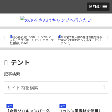
MENU
ギア
ギア
ギ
鉄板
【初心者必見】DOD「トンガリハ
簡単設営で最大限の居住性能を誇る
収納
ー
ット」でワンポールテントとタープ
TOKYO CRAFTSのシェルターテント
クー
を連結してみた！
「テンビ」
ティ
テント
記事検索
ギア
ギア
【女性ソロキャンパー必
コットン風素材を使用し