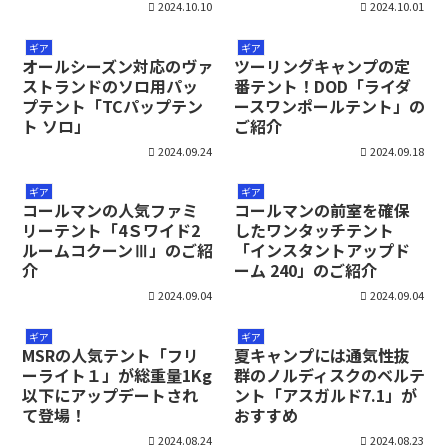
2024.10.10
2024.10.01
ギア
ギア
オールシーズン対応のヴァ
ツーリングキャンプの定
ストランドのソロ用パッ
番テント！DOD「ライダ
プテント「TCパップテン
ースワンポールテント」の
ト ソロ」
ご紹介
2024.09.24
2024.09.18
ギア
ギア
コールマンの人気ファミ
コールマンの前室を確保
リーテント「4Ｓワイド2
したワンタッチテント
ルームコクーンⅢ」のご紹
「インスタントアップド
介
ーム 240」のご紹介
2024.09.04
2024.09.04
ギア
ギア
MSRの人気テント「フリ
夏キャンプには通気性抜
ーライト１」が総重量1Kg
群のノルディスクのベルテ
以下にアップデートされ
ント「アスガルド7.1」が
て登場！
おすすめ
2024.08.24
2024.08.23