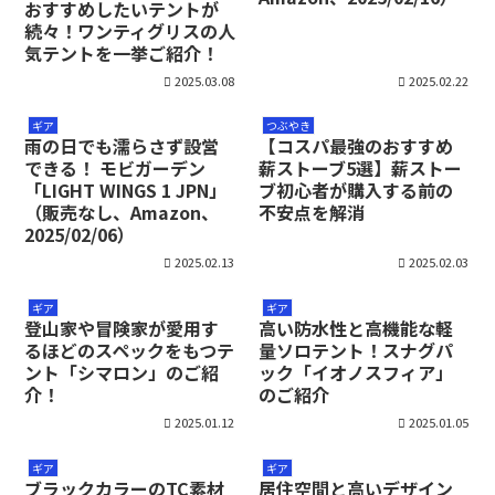
おすすめしたいテントが
続々！ワンティグリスの人
気テントを一挙ご紹介！
2025.03.08
2025.02.22
ギア
つぶやき
雨の日でも濡らさず設営
【コスパ最強のおすすめ
できる！ モビガーデン
薪ストーブ5選】薪ストー
「LIGHT WINGS 1 JPN」
ブ初心者が購入する前の
（販売なし、Amazon、
不安点を解消
2025/02/06）
2025.02.13
2025.02.03
ギア
ギア
登山家や冒険家が愛用す
高い防水性と高機能な軽
るほどのスペックをもつテ
量ソロテント！スナグパ
ント「シマロン」のご紹
ック「イオノスフィア」
介！
のご紹介
2025.01.12
2025.01.05
ギア
ギア
ブラックカラーのTC素材
居住空間と高いデザイン