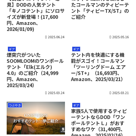
見】DODの人気テント
たコールマンのティピーテ
「キノコテント」にソロサ
ント「ティピーTX/ST」の
イズが新登場！(17,600
ご紹介
円、Amazon、
2026/01/09)
2025.06.24
2025.05.16
ギア
ギア
煙突穴がついた
テント内を快適にする機
SOOMLOOMのワンポール
能がスゴイ！コールマン
テント「Elk(エルク)
「ツーリングドーム エア
4.0」のご紹介（24,999
ー/ST+」（16,693円、
円、Amazon、
Amazon、2025/03/21）
2025/03/24）
2025.03.24
2025.03.21
つぶやき
ギア
家族5人で使用するティピ
ーテントならDOD「ワン
ポールテントＬ」がおす
すめなワケ（31,400円、
Amazon、2025/02/16）