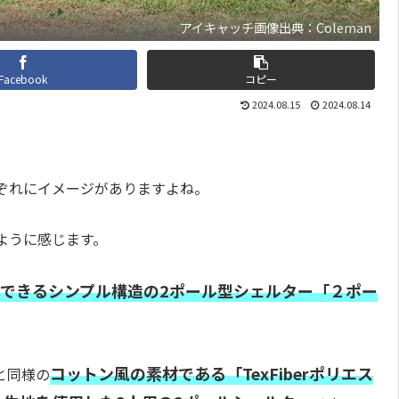
アイキャッチ画像出典：Coleman
Facebook
コピー
2024.08.15
2024.08.14
ぞれにイメージがありますよね。
ように感じます。
できるシンプル構造の2ポール型シェルター「２ポー
コットン風の素材である「TexFiberポリエス
と同様の