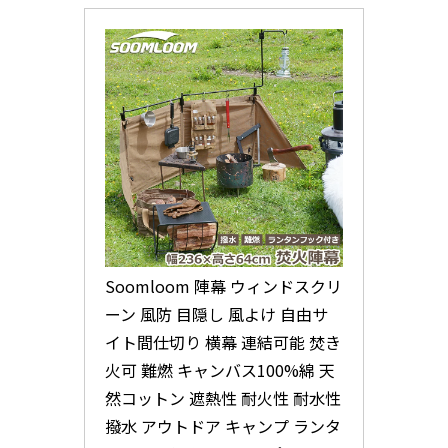
Soomloom 陣幕 ウィンドスクリ
ーン 風防 目隠し 風よけ 自由サ
イト間仕切り 横幕 連結可能 焚き
火可 難燃 キャンバス100%綿 天
然コットン 遮熱性 耐火性 耐水性 
撥水 アウトドア キャンプ ランタ