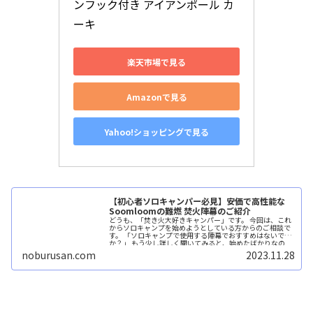
ンフック付き アイアンポール カ
ーキ
楽天市場で見る
Amazonで見る
Yahoo!ショッピングで見る
【初心者ソロキャンパー必見】安価で高性能な
Soomloomの難燃 焚火陣幕のご紹介
どうも、「焚き火大好きキャンパー」です。 今回は、これ
からソロキャンプを始めようとしている方からのご相談で
す。 「ソロキャンプで使用する陣幕でおすすめはないです
か？」 もう少し詳しく聞いてみると、始めたばかりなの
で、他にも...続きを読む
noburusan.com
2023.11.28