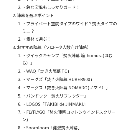
・急な突風もしっかりガード！
陣幕を選ぶポイント
・プライベート空間タイプのワイド？焚火タイプの
ミニ？
・素材で選ぶ！
おすすめ陣幕（ソロ～少人数向け陣幕）
・クイックキャンプ「焚火陣幕 焔-homura(ほむ
ら）」
・WAQ「焚き火陣幕 TC」
・マーグズ「焚き火陣幕 HUBER900」
・マーグズ「焚き火陣幕 NOMADO(ノマド）」
・バンドック「焚火リフレクター」
・LOGOS「TAKIBI de JINMAKU」
・FLYFLYGO「焚火陣幕コットンウインドスクリー
ン」
・Soomloom「難燃焚火陣幕」