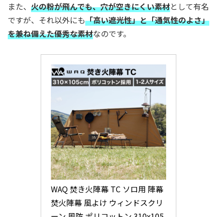
また、
火の粉が飛んでも、穴が空きにくい素材
として有名
ですが、それ以外にも
「高い遮光性」と「通気性のよさ」
を兼ね備えた優秀な素材
なのです。
WAQ 焚き火陣幕 TC ソロ用 陣幕 
焚火陣幕 風よけ ウィンドスクリ
ーン 風防 ポリコットン 310x105