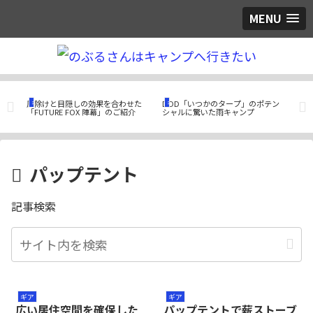
MENU
ギア
ギア
ギ
使用
風除けと目隠しの効果を合わせた
DOD「いつかのタープ」のポテン
快適
ケッ
「FUTURE FOX 陣幕」のご紹介
シャルに驚いた雨キャンプ
DO
パップテント
記事検索
ギア
ギア
広い居住空間を確保した
パップテントで薪ストーブ