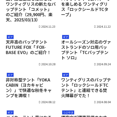
ワンティグリスの新たなパ
を楽しめる ワンティグリ
ップテント「コメット」
ス「ロックシールドTCタ
のご紹介（29,900円、楽
ープ」
天、2025/03/13）
2024.11.23
2024.11.22
ギア
ギア
天井高のパップテント
オールシーズン対応のヴァ
FUTURE FOX「 FOX-
ストランドのソロ用パッ
BASE EVO」のご紹介！
プテント「TCパップテン
ト ソロ」
2024.10.28
2024.09.24
ギア
ギア
非対称型テント「YOKA
ワンティグリスのパップテ
CABIN（ヨカキャビ
ント「ロックシールドTC
ン）」で快適な秋冬キャ
テント」と連結できる焚
ンプを満喫！
火陣幕がでた！
2024.08.12
2024.08.04
ギア
つぶやき