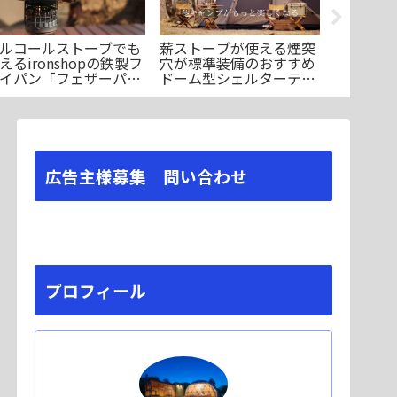
ルコールストーブでも
薪ストーブが使える煙突
IGT規格
えるironshopの鉄製フ
穴が標準装備のおすすめ
Nature
イパン「フェザーパ
ドーム型シェルターテン
ウトドア
」のご紹介
トのご紹介
張性に驚
広告主様募集 問い合わせ
プロフィール