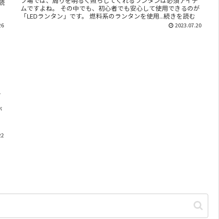
プ場では、周りを明るく照らしてくれるランタンは必須アイテ
読
ムですよね。 その中でも、初心者でも安心して使用できるのが
「LEDランタン」です。 燃料系のランタンを使用...続きを読む
26
2023.07.20
ン
よ
が
22