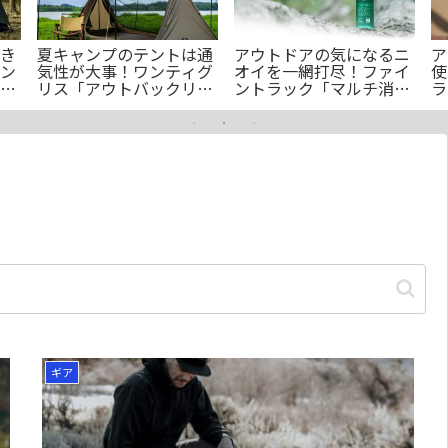
き
夏キャンプのテントは通
アウトドアの気になるニ
ア
ン
気性が大事！ワンティグ
オイを一網打尽！ファイ
使
ム
リス「アウトバックリ・
ントラック「マルチ消臭
ラ
トリート」
スプレー」のご紹介
ン
n、
ギア