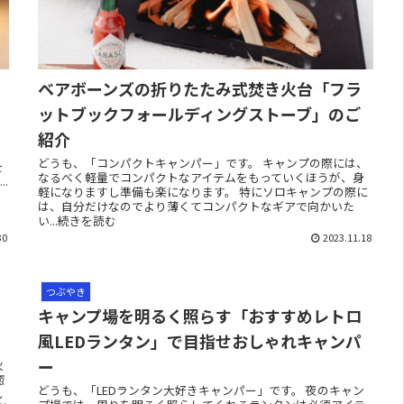
ベアボーンズの折りたたみ式焚き火台「フラ
ットブックフォールディングストーブ」のご
紹介
の
。
どうも、「コンパクトキャンパー」です。 キャンプの際には、
を
なるべく軽量でコンパクトなアイテムをもっていくほうが、身
.
軽になりますし準備も楽になります。 特にソロキャンプの際に
は、自分だけなのでより薄くてコンパクトなギアで向かいた
い...続きを読む
30
2023.11.18
つぶやき
キャンプ場を明るく照らす「おすすめレトロ
風LEDランタン」で目指せおしゃれキャンパ
ー
火
癒
どうも、「LEDランタン大好きキャンパー」です。 夜のキャン
し