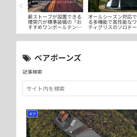
ツで快適睡
薪ストーブが設置できる
オールシーズン対応で
クールタッ
煙突穴が標準装備の「お
る多機能で高性能なワ
ご紹介
すすめワンポールテント
ティグリスのソロドー
10選」
「ステラ」のご紹介
（21,900円、Amazo
2025/02/25）
ベアボーンズ
記事検索
ギア