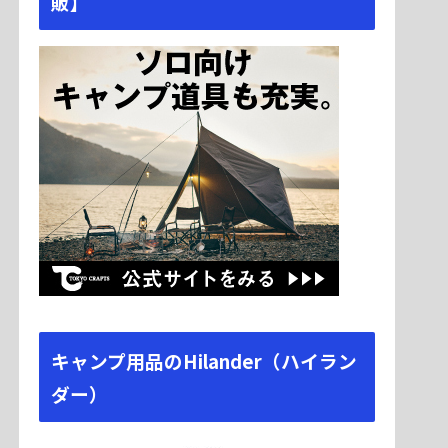
販】
キャンプ用品のHilander（ハイラン
ダー）