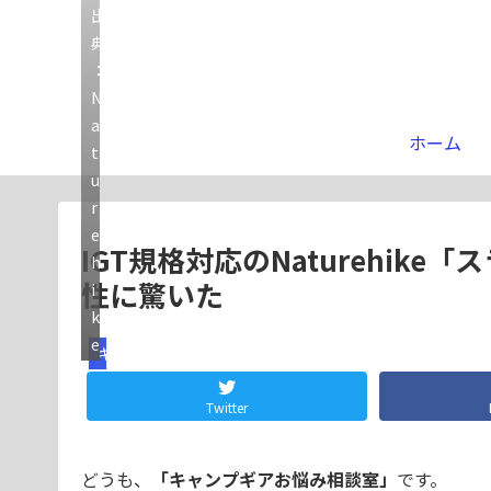
出
典
：
N
a
ホーム
t
u
r
e
IGT規格対応のNaturehik
h
性に驚いた
i
k
e
ギア
Twitter
どうも、
「キャンプギアお悩み相談室」
です。