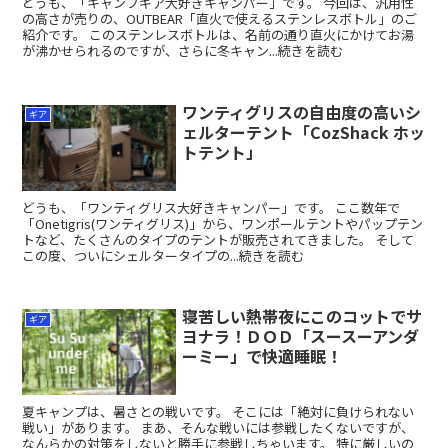
どうも、「キャンプギア大好きキャンパー」です。 今回は、汎用性
の高さが売りの、OUTBEAR「直火で使えるステンレスボトル」のご
紹介です。 このステンレスボトルは、名前の通り直火にかけてお湯
が沸かせられるのですが、さらに冬キャン...続きを読む
ワンティグリスの自由度の高いシ
ギア
ェルターテント「CozShack ホッ
トテント」
どうも、「ワンティグリス大好きキャンパー」です。 ここ数年で
「Onetigris(ワンティグリス)」から、ワンポールテントやパップテン
トなど、たくさんのタイプのテントが販売されてきました。 そして
この度、ついにシェルタータイプの...続きを読む
寝苦しい熱帯夜にこのコットでサ
ギア
ヨナラ！ＤＯＤ「スースーアンダ
ーミー」で快適睡眠！
夏キャンプは、暑さとの戦いです。 そこには「絶対に負けられない
戦い」があります。 まあ、そんな戦いには参戦したくないですが、
なんらかの対策をしないと勝手に参戦しちゃいます。 特に厳しいの