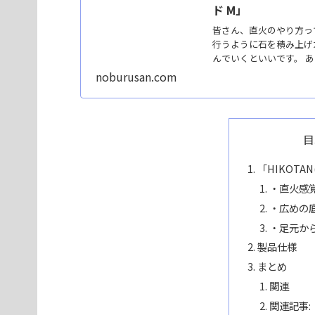
ド M」
皆さん、直火のやり方っ
行うように石を積み上げ
んでいくといいです。 あ
noburusan.com
目
「HIKOTA
・直火感
・広めの
・足元か
製品仕様
まとめ
関連
関連記事: