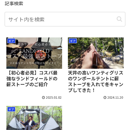
記事検索
ギア
ギア
【初心者必見】コスパ最
天井の高いワンティグリス
強なランドフィールドの
のワンポールテントに薪
薪ストーブのご紹介
ストーブを入れて冬キャン
プしてきた！
2025.01.02
2024.11.20
ギア