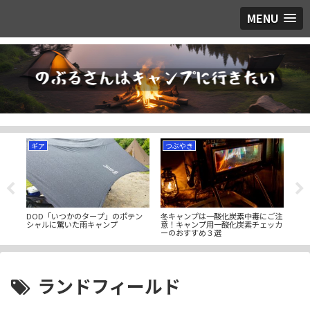
MENU
ギア
つぶやき
キ
クッ
DOD「いつかのタープ」のポテン
冬キャンプは一酸化炭素中毒にご注
天空
ER」
シャルに驚いた雨キャンプ
意！キャンプ用一酸化炭素チェッカ
ガル
ーのおすすめ３選
景色
ランドフィールド