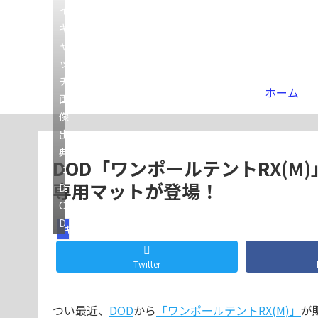
イ
キ
ャ
ッ
チ
ホーム
画
像
出
典
DOD「ワンポールテントRX(
：
専用マットが登場！
D
O
D
ギア
Twitter
つい最近、
DOD
から
「ワンポールテントRX(M)」
が