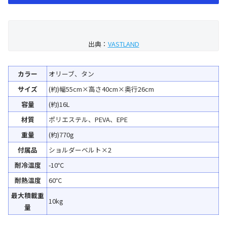
出典：
VASTLAND
カラー
オリーブ、タン
サイズ
(約)幅55cm×高さ40cm×奥行26cm
容量
(約)16L
材質
ポリエステル、PEVA、EPE
重量
(約)770g
付属品
ショルダーベルト×2
耐冷温度
-10℃
耐熱温度
60℃
最大積載重
10kg
量