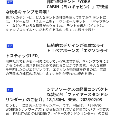
非対称型テント「YOKA
ギア
CABIN（ヨカキャビン）」で快適
な秋冬キャンプを満喫！
皆さんのテントは、どんなテントの種類を使ってますか？ テントに
は、「ドーム型」「２ルーム型」「ワンポールテント」「パップテン
ト」などいろいろな種類がありますね。 テントを選ぶポイントは、
キャンプスタイルやこだわりがあるので見てい...続きを読む
伝統的なデザインが素敵なライ
ギア
ト！ベアボーンズ「エジソンライ
トスティックLED」
現在社会でも必要不可欠になっている電球ですが、キャンプの時には
さらにその大切さを身に染みて感じることができます。 そんな電球
を発明したのがエジソンです。 エジソンが白熱球を作るのに、京都
の石清水八幡宮の境内に生えていた竹が使われ...続きを読む
シナノワークスの軽量コンパクト
ギア
な焚火台「ファイヤースタンドシ
リンダー」のご紹介。18,150円、楽天、2025/02/03
どうも、「焚き火大好きキャンパー」です。 今回は、「SINANO
WORKS(シナノワークス)」から販売されている軽量コンパクトな焚火
台「 FIRE STAND CYLINDER(ファイヤースタンドシリンダー)」のご紹