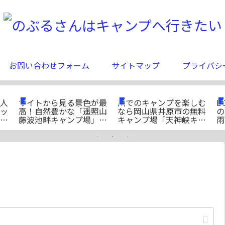
お問い合わせフォーム
サイトマップ
プライバシ
人
サイトから見る景色が最
川でのキャンプを楽しむ
D
キャンプ場紹介
キャンプ場紹介
ッ
高！自然豊かな「遥照山
なら岡山県井原市の無料
の
ー
藤波池畔キャンプ場」の
キャンプ場「天神峡キャ
雨
ご紹介
ンプ場」がおすすめ