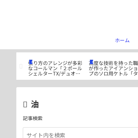
ホーム
いテントが
張り方のアレンジが多彩
高度な技術を持った職
ギア
ギア
ィグリスの
なコールマン「２ポール
が作ったアイアンショ
一挙ご紹
シェルターTX/デュオ」
プのソロ用ケトル「タ
のご紹介
トルケトル」
油
記事検索