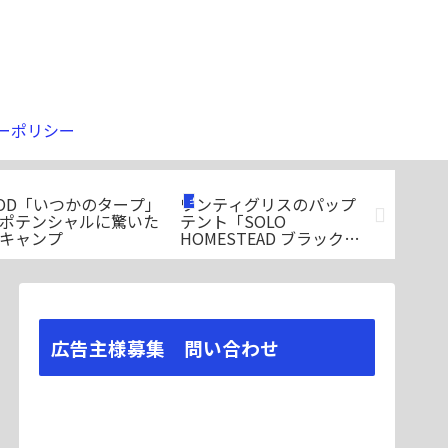
ーポリシー
OD「いつかのタープ」
ワンティグリスのパップ
アルコー
ギア
ギア
ギア
ポテンシャルに驚いた
テント「SOLO
使えるiro
キャンプ
HOMESTEAD ブラック
ライパン
TC」が追加登場
ン」のご
広告主様募集 問い合わせ