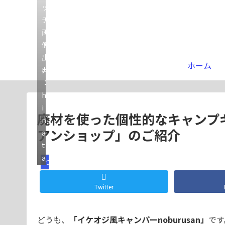
ッ
チ
画
像
出
ホーム
典
：
h
i
廃材を使った個性的なキャンプ
n
アンショップ」のご紹介
a
t
a
つぶやき
Twitter
どうも、
「イケオジ風キャンパーnoburusan」
です