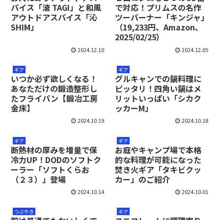
パイス「滾 TAGI」と和風
で対応！プリムスの名作
アウトドアスパイス「沁
ツーバーナー「キンジャ」
SHIM」
（19,233円、Amazon、
2025/02/25）
2024.12.10
2024.12.05
ギア
ギア
いつか必ず欲しくなる！
グルキャンでの鍋料理に
あなただけの鍛造整形し
ピッタリ！四角い鍋はメ
たフライパン【鍛冶工房
リットいっぱい「シカク
金床】
ッカーM」
2024.10.19
2024.10.18
ギア
ギア
断熱材の厚みを増量で保
お庭やキャンプ場で本格
冷力UP！DODのソフトク
的な料理が可能になった
ーラー「ソフトくらお
焚き火ギア「タキビクッ
（２３）」登場
カー」のご紹介
2024.10.14
2024.10.01
つぶやき
ギア