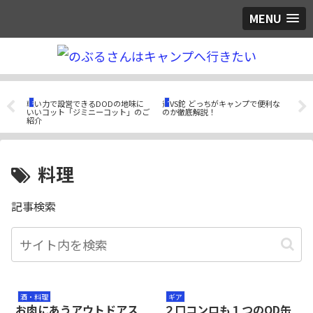
MENU
ギア
つぶやき
ギ
鉄板
軽い力で設営できるDODの地味に
斧VS鉈 どっちがキャンプで便利な
トモ
ー
いいコット「ジミニーコット」のご
のか徹底解説！
シェ
紹介
S2
料理
記事検索
酒・料理
ギア
お肉にあうアウトドアス
２口コンロも１つのOD缶