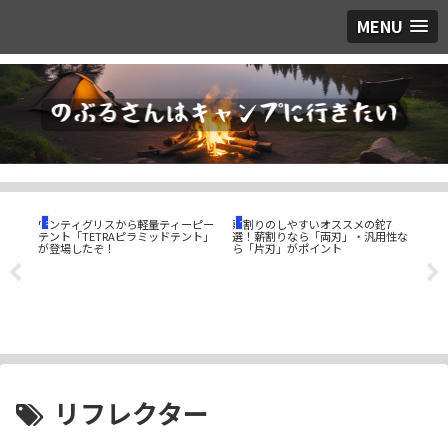
MENU
ギア
つぶやき
ギ
ワンティグリスから軽量ティーピー
薪割りのしやすいオススメの鉈7
トン
テント「TETRAピラミッドテント」
選！薪割りなら「両刃」・汎用性な
ンポ
が登場したぞ！
ら「片刃」がポイント
を久
然豊
場」
リフレクター