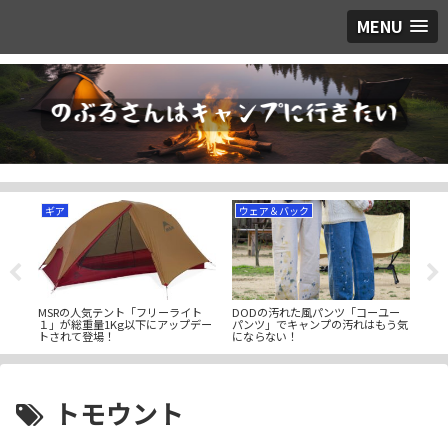
MENU
ギア
ウェア＆バック
ギ
める
MSRの人気テント「フリーライト
DODの汚れた風パンツ「コーユー
暖か
プ
１」が総重量1Kg以下にアップデー
パンツ」でキャンプの汚れはもう気
ック
トされて登場！
にならない！
スリ
トモウント