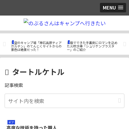
MENU
キャンプ場紹介
ギア
ギ
天空のキャンプ場「神石高原ティア
真鍮でできた手裏剣にロマンを込め
夏キ
ク
ガルテン」のてんじくサイトからの
た火吹き棒「シュリケンブラスタ
ィス
景色は絶景だった！
ー」のご紹介
7.
タートルケトル
記事検索
ギア
高度な技術を持った職人