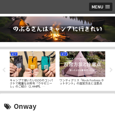
MENU
ギア
ギア
ギ
「ア
キャンプで使いたいDODのコンパ
ワンティグリス「Rock Fortress ホ
ハー
うブ
クトで軽量なお財布「ウサゼニー
ットテント」の設営方法と注意点
つラ
レ」のご紹介（2,444円、
トク
Amazon、2025/03/07）
Onway