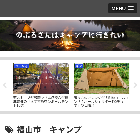
MENU
つぶやき
ギア
ギ
のダ
薪ストーブが設置できる煙突穴が標
張り方のアレンジが多彩なコールマ
天井
ァシ
準装備の「おすすめワンポールテン
ン「２ポールシェルターTX/デュ
FO
ト10選」
オ」のご紹介
福山市 キャンプ