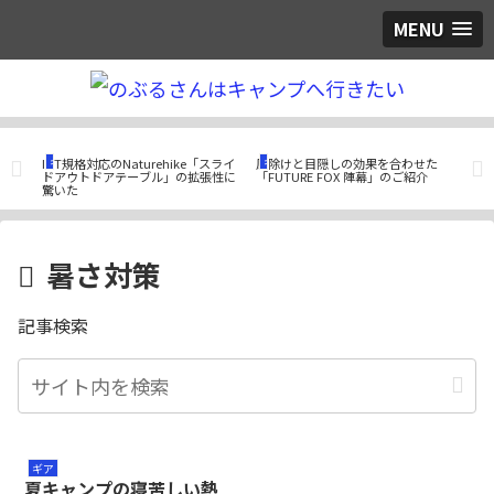
MENU
ギア
ギア
つ
イチ
IGT規格対応のNaturehike「スライ
風除けと目隠しの効果を合わせた
人気
ご紹
ドアウトドアテーブル」の拡張性に
「FUTURE FOX 陣幕」のご紹介
性！
驚いた
ルを
暑さ対策
記事検索
ギア
夏キャンプの寝苦しい熱