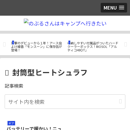
MENU
ギア
ギア
ギ
玉野
衝撃のデビューから１年！アース虫
収納しやすい付属品がついたハード
酒好
ィー
よけ線香「モンスーン」に保存缶が
クーラーボックス！RIOSOL「アル
はH
登場！
ティコ48QT」
プ」
封筒型ヒートシュラフ
記事検索
ギア
バッテリーで暖かい！ニュ