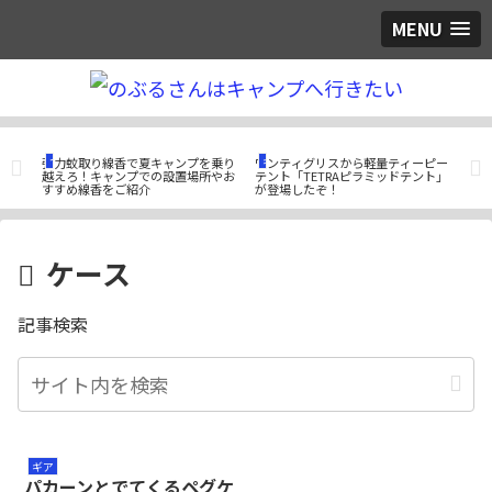
MENU
つぶやき
ギア
ギ
ム
強力蚊取り線香で夏キャンプを乗り
ワンティグリスから軽量ティーピー
高度
ーブ
越えろ！キャンプでの設置場所やお
テント「TETRAピラミッドテント」
イア
すすめ線香をご紹介
が登場したぞ！
ート
ケース
記事検索
ギア
パカーンとでてくるペグケ