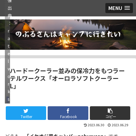
像
MENU
出
典
：
r
a
t
e
l
w
ハードークーラー並みの保冷力をもつラー
o
テルワークス「オーロラソフトクーラー
r
L」
k
s
ギア
Twitter
Facebook
コピー
2023.06.30
2023.06.29