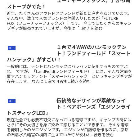
ューチャーフォックス）」から薪
ストーブがでた！
近年、たくさんのアウトドアブランドが新たに産声をあげています。
そんな中、数年で人気ブランドの仲間入りしたのが「FUTURE
FOX（フューチャーフォックス）」です。 今までにたくさんのキャン
プギアが販売されていますが、今後は「...続きを読む
１台で４WAYのハンモックテン
ギア
ト！ランドフィールド「スマート
ハンテック」がすごい！
一般的には、テントとハンモックはバラバラに使用するものですよ
ね。 ですが、「LandField(ランドフィールド）」には、そんな常識を
覆すハンモックテント「スマートハンテック」というキャンプギアが
存在します。 なんと１台で４役も...続きを読む
伝統的なデザインが素敵なライ
ギア
ト！ベアボーンズ「エジソンライ
トスティックLED」
現在社会でも必要不可欠になっている電球ですが、キャンプの時には
さらにその大切さを身に染みて感じることができます。 そんな電球
を発明したのがエジソンです。 エジソンが白熱球を作るのに、京都
の石清水八幡宮の境内に生えていた竹が使われ...続きを読む