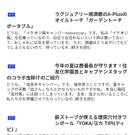
ラグジュアリー感満載のA-Plusの
ギア
オイルトーチ「ガーデントーチ
ポータブル」
どうも、「イケオジ風キャンパーnoburusan」です。 私は「イケオジ
風」を名乗っているので、似合う似合わないという声は置いておい
て、おしゃれには気を使っています。 ただ、顔面はどうあがいてもど
うしようもないので、持っているギ...続きを読む
今年の夏は鹿番長が守ります！住
ギア
友化学園芸とキャプテンスタッグ
のコラボ虫除けのご紹介
どうも、「虫苦手キャンパー」です。 毎年思うことですが、夏キャ
ンプの天敵「虫さん」なんとかならないものですかね。 本当に毎回
「虫対策」には困ってしまっています。 まあ、虫さんのいるところに
私たちがお邪魔させてもらっているの...続きを読む
薪ストーブが使える煙突穴付きワ
ギア
ンポール「YOKA/ヨカ TIPI(ティ
ピ) 」