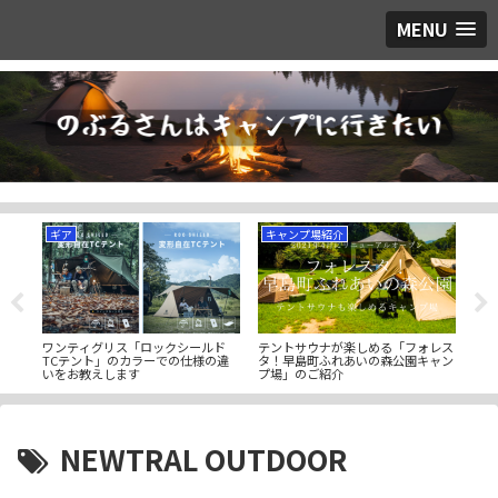
MENU
ギア
キャンプ場紹介
ギ
「ア
ワンティグリス「ロックシールド
テントサウナが楽しめる「フォレス
野生
うブ
TCテント」のカラーでの仕様の違
タ！早島町ふれあいの森公園キャン
フィ
いをお教えします
プ場」のご紹介
ュボ
NEWTRAL OUTDOOR