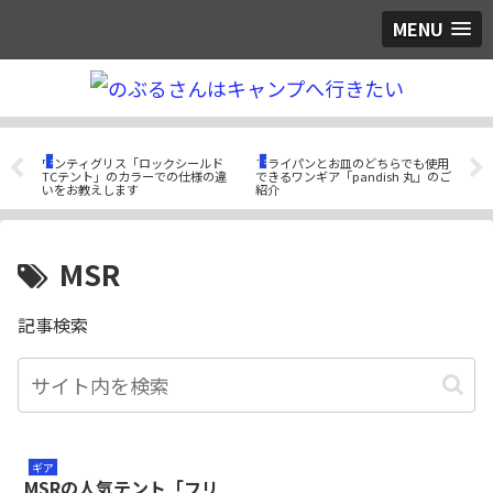
MENU
ギア
ギア
ギ
ード
ワンティグリス「ロックシールド
フライパンとお皿のどちらでも使用
残っ
アル
TCテント」のカラーでの仕様の違
できるワンギア「pandish 丸」のご
でき
いをお教えします
紹介
トタ
MSR
記事検索
ギア
MSRの人気テント「フリ