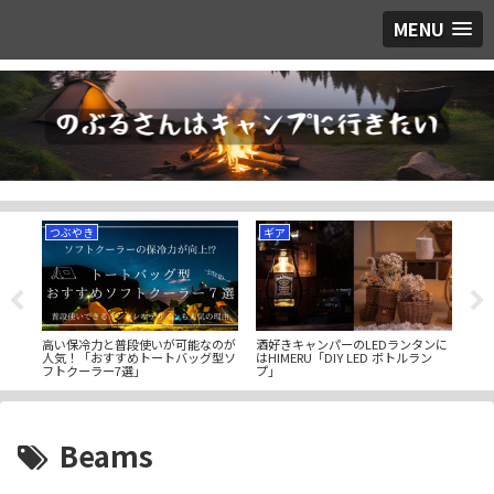
MENU
ギア
ギア
いが可能なのが
酒好きキャンパーのLEDランタンに
キャンプで足湯を堪能！足先の冷
ートバッグ型ソ
はHIMERU「DIY LED ボトルラン
さを吹っ飛ばす「ロケットサブマ
プ」
ンフットバス」
Beams