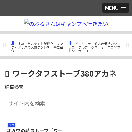
MENU
つぶやき
ギア
ギ
利な
おすすめしたいテントが続々！ワン
ハードークーラー並みの保冷力をも
トモ
ティグリスの人気テントを一挙ご紹
つラーテルワークス「オーロラソフ
シェ
介！
トクーラーL」
S2
ワークタフストーブ380アカネ
記事検索
ギア
オガワの薪ストーブ「ワー