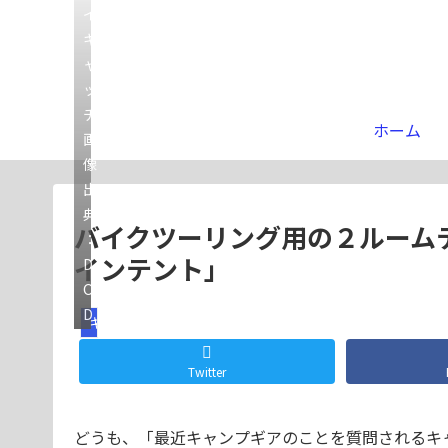
イ
キ
ャ
ッ
チ
ホーム
画
像
出
典
バイクツーリング用の２ルーム
：
インテント」
D
O
D
ギア
Twitter
どうも、「最近キャンプギアのことを質問されるキ