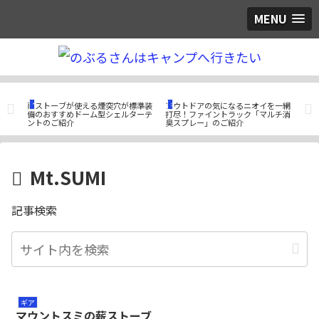
MENU
つぶやき
ギア
ギ
日本
薪ストーブが使える煙突穴が標準装
アウトドアの気になるニオイを一網
酒好
 純
備のおすすめドーム型シェルターテ
打尽！ファイントラック「マルチ消
はH
ントのご紹介
臭スプレー」のご紹介
プ」
Mt.SUMI
記事検索
ギア
マウントスミの薪ストーブ