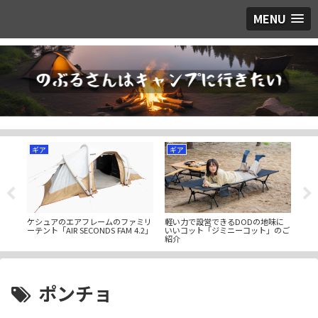
MENU
ギア
ギア
キ
ト
ケシュアのエアフレームのファミリ
軽い力で設営できるDODの地味に
ファ
デー
ーテント「AIR SECONDS FAM 4.2」
いいコット「ジミニーコット」のご
市に
紹介
ルド
ポンチョ