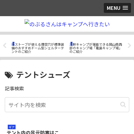
MENU
つぶやき
キャンプ場紹介
ギ
利な
薪ストーブが使える煙突穴が標準装
湖畔キャンプが堪能できる岡山県西
簡単
備のおすすめドーム型シェルターテ
部のキャンプ場「亀島キャンプ場」
TO
ントのご紹介
のご紹介
「テ
テントシューズ
記事検索
ギア
テント内の足元防寒はこ