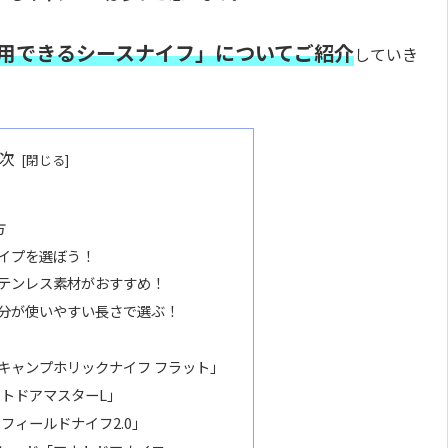
用できるシースナイフ」についてご紹介
していき
次
方
イプを選ぼう！
テンレス素材がおすすめ！
分が使いやすい長さで選ぶ！
選
キャンプホリックナイフ フラット」
アウトドアマスターL」
 フィールドナイフ2.0」