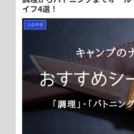
イフ4選！
つぶやき