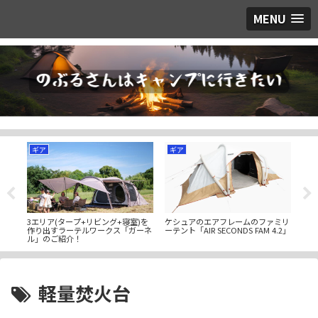
MENU
ギア
ギア
ギ
使用
3エリア(タープ+リビング+寝室)を
ケシュアのエアフレームのファミリ
酒好
」のご
作り出すラーテルワークス「ガーネ
ーテント「AIR SECONDS FAM 4.2」
はH
ル」のご紹介！
プ」
軽量焚火台