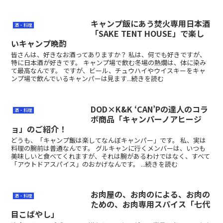
キャンプ飯にあう焚火専用日本酒
酒・料理
「SAKE TENT HOUSE」で楽し
いキャンプ晩酌
皆さんは、好きなお酒ってありますか？ 私は、何でも好きですが、
特に日本酒が好きです。 キャンプ場で飲む冬場の熱燗は、体に染み
て最高なんです。 ですが、ビール、チュウハイやウイスキーをキャ
ンプ場で飲んでいるキャンパーは見ます...続きを読む
DOD×K&K ‘CAN’Pの達人のコラ
酒・料理
ボ商品「キャンパーノアヒージ
ョ」のご紹介！
どうも、「キャンプ飯は楽してなんぼキャンパー」です。 私、実は
料理の腕前は普通なんです。 グルキャンに行くメンバーは、いつも
美味しいと食べてくれますが、それは腕があるわけではなく、すべて
「アウトドアスパイス」のおかげなんです。 ...続きを読む
お肉屋の、お肉のによる、お肉の
酒・料理
ための、お肉専用スパイス「七代
目こばやし」