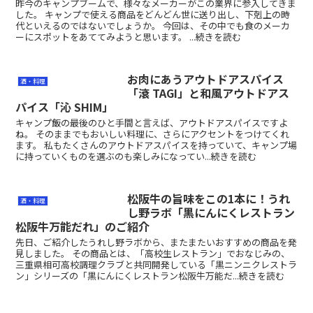
昨今のキャンプブームで、様々なメーカーがこの業界に参入してきま
した。 キャンプで使える商品をどんどん世に送り出し、下剋上の時
代といえるのではないでしょうか。 今回は、その中でも食のメーカ
ーにスポットをあててみようと思います。 ...続きを読む
お肉にあうアウトドアスパイス
酒・料理
「滾 TAGI」と和風アウトドアス
パイス「沁 SHIM」
キャンプ飯の最後のひと手間と言えば、アウトドアスパイスですよ
ね。 そのままでもおいしい料理に、さらにアクセントをつけてくれ
ます。 私もたくさんのアウトドアスパイスを持っていて、キャンプ場
に持っていくものを選ぶのも楽しみになってい...続きを読む
松阪牛の旨味をこの1本に！うれ
酒・料理
し野ラボ「黒にんにくレストラン
松阪牛万能だれ」のご紹介
先日、ご紹介したうれし野ラボから、またまたいおすすめの商品を発
見しました。 その商品とは、「高校生レストラン」でおなじみの、
三重県相可高校調理クラブと共同開発している「黒ニンニクレストラ
ン」シリーズの「黒にんにくレストラン松阪牛万能だ...続きを読む