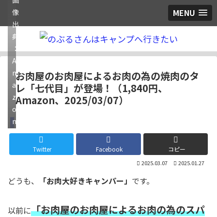
MENU
像
出
典
：
A
m
お肉屋のお肉屋によるお肉の為の焼肉のタ
a
レ「七代目」が登場！（1,840円、
z
Amazon、2025/03/07）
o
n
酒・料理
Twitter
Facebook
コピー
2025.03.07
2025.01.27
どうも、
「お肉大好きキャンパー」
です。
「お肉屋のお肉屋によるお肉の為のスパ
以前に