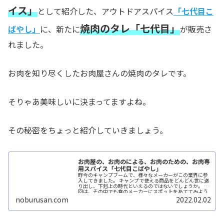
イス」
として紹介した、アウトドアスパイス
「七代目こ
焼肉のタレ「七代目」
ばやし」
に、新たに
が販売さ
れました。
お肉を知り尽くしたお肉屋さんの焼肉のタレです。
そりゃあ美味しいに決まってますよね。
その秘密をちょっと紹介していきましょう。
お肉屋の、お肉のによる、お肉のための、お肉専
用スパイス「七代目こばやし」
昨今のキャンプブームで、様々なメーカーがこの業界に参
入してきました。 キャンプで使える商品をどんどん世に送
り出し、下剋上の時代といえるのではないでしょうか。 今
回は、その中でも食のメーカーにスポットをあててみよう
と思います。 ...続きを読む
noburusan.com
2022.02.02