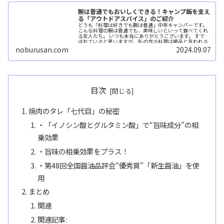
腕は普通でもおいしくできる！キャンプ飯を支え
る「アウトドアスパイス」のご紹介
どうも「料理は好きでも腕は普通」中年キャンパーです。
こんな料理の腕は普通でも、美味しいといって食べてくれ
る友人たち。 いつも本当にありがとうございます。 すでに
ばれていると思いますが、私の作る料理は絶品と言われる
ものでは...続きを読む
noburusan.com
2024.09.07
目次
焼肉のタレ「七代目」の秘密
・「イノシン酸とグルタミン酸」で“旨味成分”の相
乗効果
・旨味の相乗効果をプラス！
・第48回全国醤油品評会“優秀賞”「新生醤油」を使
用
まとめ
関連
関連記事: