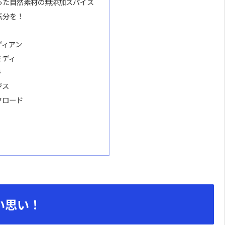
った自然素材の無添加スパイス
気分を！
ディアン
ミディ
ラ
ジス
クロード
い思い！