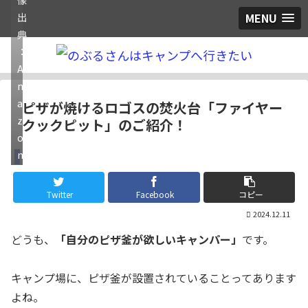
MENU
出
典
：
A
m
a
ピザが焼けるロゴスの焚火台「ファイヤー
z
クックピット」のご紹介！
o
n
ギア
Twitter
Facebook
コピー
2024.12.11
どうも、
「自分のピザ釜が欲しいキャンパー」
です。
キャンプ場に、ピザ釜が設置されていることってあります
よね。