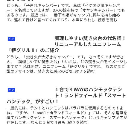
どうも、「子連れキャンパー」です。 私は「イケオジ風キャンパ
ー」を名乗っていますが、3人の娘を持つ「オヤジキャンパー」でも
あるのです。 最近では、一番下の娘がキャンプに興味を持ち始め
て、連れて行けと言ってくれており、本当にうれし...続きを読む
調理しやすい焚き火台の代名詞！
ギア
リニューアルしたユニフレーム
「薪グリルⅡ」のご紹介
どうも、「焚き火台大好きキャンパー」です。 さっそくですが皆さ
ん、「調理しやすい焚き火台」といえば、どの焚き火台をイメージし
ますか？ 私は断然、ユニフレーム「薪グリル」ですね。 あのかまど
型のデザインは、焚き火と炭火のどち...続きを読む
１台で４WAYのハンモックテン
ギア
ト！ランドフィールド「スマート
ハンテック」がすごい！
一般的には、テントとハンモックはバラバラに使用するものですよ
ね。 ですが、「LandField(ランドフィールド）」には、そんな常識を
覆すハンモックテント「スマートハンテック」というキャンプギアが
存在します。 なんと１台で４役も...続きを読む