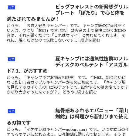
ビッグフォレストの新発想グリル
ギア
プレート 「ぽたり」で心と体を
満たされてみませんか！
どうも、「お肉大好きキャンパー」です。 キャンプ飯の定番食材と
いえば、やはり「お肉」ですよね。 焚火台の上で豪快に焼くお肉の
音は、それを聞くだけで「これはウマイ」と思わせてくれます。 そ
れに、焼くだけなので失敗しないですし...続きを読む
夏キャンプには通気性抜群のノル
ギア
ディスクのベルテント「アスガル
ド7.1」がおすすめ
どうも、「キャンプギアお悩み相談室」です。 今回は、知り合いに
なった初心者カップルキャンパーからのご相談です。 「キャンプ場
で見たデッカイくまのロゴのテントって、設営するのは大変ですか？
かなり大きかったんですが？」 どうや...続きを読む
無骨感あふれるエバニュー「深山
ギア
剣鉈」は料理から薪割りまで使え
る刃物です
どうも、「イケオジ風キャンパーnoburusan」です。 いつか本当のイ
ケてるオヤジになれるよう、日々鍛錬に勤しんでおります。 そうは