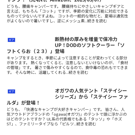
どうも、腰痛キャンパーです。 腰痛持ちにやさしいキャンプギアと
言えば、もちろん「コット」ですが、季節の変化に万能に対応できる
ものって少ないんですよね。 コットの一般的な物だと、夏場は通気性
がよくないので暑いですし、逆にメッシュ素...続きを読む
断熱材の厚みを増量で保冷力
ギア
UP！DODのソフトクーラー「ソ
フトくらお（２３）」登場
キャンプをするとき、季節によって注意することが変わってくる部分
があります。 熱くなってくると、注意しないといけないのが、「食材
の管理」です。 暑さで傷みやすくなるので、食中毒の恐れもでてきま
す。 そんな時に、活躍してくれる...続きを読む
オガワの人気テント「ステイシー
ギア
シリーズ」から「ステイシー ファ
ルダ」が登場！
どうも、「快適なキャンプが大好きキャンパー」です。 皆さん、人
気アウトドアブランドの「ogawa(オガワ)」のテントで頭に浮かぶの
はどのテントですか？ UL系の代表格でもある「タッソ」や「ホズ
ST」、ファミリータイプなら「ピルツ...続きを読む