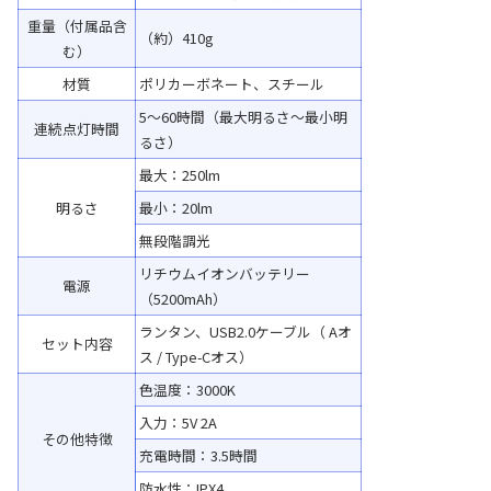
重量（付属品含
（約）410g
む）
材質
ポリカーボネート、スチール
5～60時間（最大明るさ～最小明
連続点灯時間
るさ）
最大：250lm
明るさ
最小：20lm
無段階調光
リチウムイオンバッテリー
電源
（5200mAh）
ランタン、USB2.0ケーブル（ Aオ
セット内容
ス / Type-Cオス）
色温度：3000K
入力：5V 2A
その他特徴
充電時間：3.5時間
防水性：IPX4