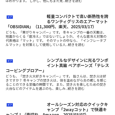
はわかります。 しかし、他にもまだ見...続きを読む
軽量コンパクトで高い断熱性を誇
ギア
るワンティグリスのエアーマット
「OBSIDIAN」（11,300円、楽天、2025/03/17）
どうも、「寒がりキャンパー」です。 冬キャンプの一番の天敵は、
地面からくる「底冷え」ではないでしょうか。 そんな底冷え対策の
代表格は「マット」です。 そのマットの中なら、「インフレータブ
ルマット」を対策として使用している人...続きを読む
シンプルなデザインに光るワンポ
ギア
イント真鍮 ベアボーンズ「テレス
コーピングブロアー」
どうも、「焚き火大好きキャンパー」です。 皆さんは、焚き火は好
きですか？ 冬キャンプの焚き火は、体を温めながら炎の癒しを感じ
ることのできる至福の時間です。 また、焚き火を楽しむための焚き
火台などのアイテムを選ぶのも、楽しみ...続きを読む
オールシーズン対応のクイックキ
ギア
ャンプ「2wayコット」で快適キ
ャンプ！（売切れ、Amazon、2025/03/07）