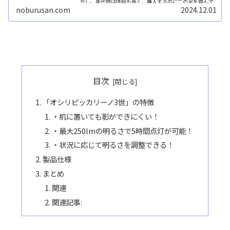
かし、年代物は値段も高く、購入するのに二の足を踏んで
しまいがちです。...続きを読む
noburusan.com
2024.12.01
目次
「オシリピッカリーノ3世」の特徴
・机に置いても影ができにくい！
・最大250lmの明るさで5時間点灯が可能！
・状況に応じて明るさを調整できる！
製品仕様
まとめ
関連
関連記事: