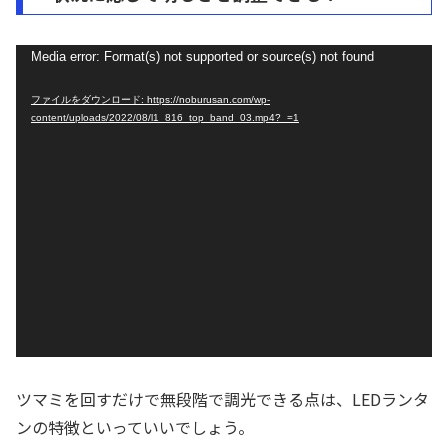
動
Media error: Format(s) not supported or source(s) not found
画
ファイルをダウンロード: https://noburusan.com/wp-
プ
content/uploads/2022/08/l1_816_top_band_03.mp4?_=1
レ
ー
ヤ
ー
ツマミを回すだけで無段階で調光できる点は、LEDランタ
ンの特徴といっていいでしょう。