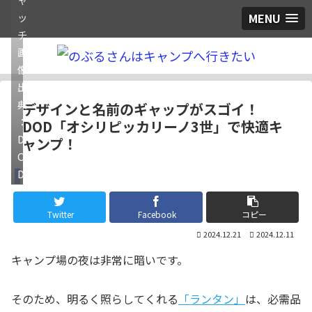
MENU
ッ
チ
画
像
出
典
デザインと名前のギャップがスゴイ！
：
DOD「オシリピッカリーノ3世」で快適キ
D
ャンプ！
O
D
ギア
Twitter
Facebook
コピー
2024.12.21
2024.12.11
キャンプ場の夜は非常に暗いです。
そのため、明るく照らしてくれる
「ランタン」
は、必需品