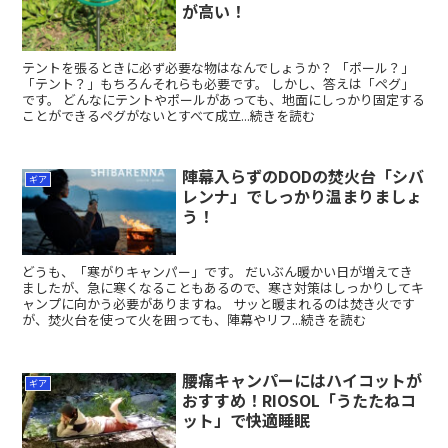
が高い！
テントを張るときに必ず必要な物はなんでしょうか？ 「ポール？」
「テント？」もちろんそれらも必要です。 しかし、答えは「ペグ」
です。 どんなにテントやポールがあっても、地面にしっかり固定する
ことができるペグがないとすべて成立...続きを読む
陣幕入らずのDODの焚火台「シバ
ギア
レンナ」でしっかり温まりましょ
う！
どうも、「寒がりキャンパー」です。 だいぶん暖かい日が増えてき
ましたが、急に寒くなることもあるので、寒さ対策はしっかりしてキ
ャンプに向かう必要がありますね。 サッと暖まれるのは焚き火です
が、焚火台を使って火を囲っても、陣幕やリフ...続きを読む
腰痛キャンパーにはハイコットが
ギア
おすすめ！RIOSOL「うたたねコ
ット」で快適睡眠