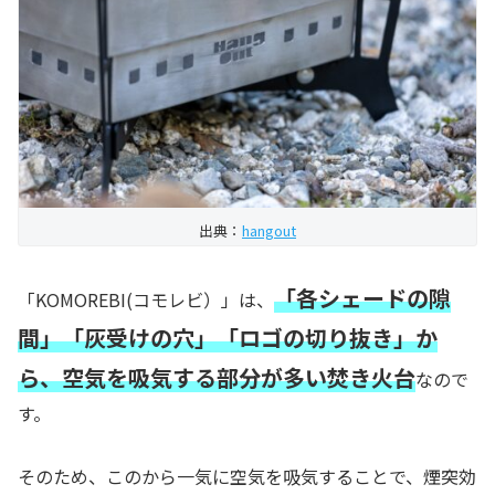
出典：
hangout
「各シェードの隙
「KOMOREBI(コモレビ）」は、
間」「灰受けの穴」「ロゴの切り抜き」か
ら、空気を吸気する部分が多い焚き火台
なので
す。
そのため、このから一気に空気を吸気することで、煙突効