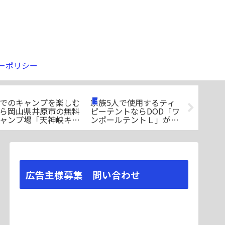
ーポリシー
でのキャンプを楽しむ
家族5人で使用するティ
アルコー
キャンプ場紹介
ギア
ギア
ら岡山県井原市の無料
ピーテントならDOD「ワ
使えるiro
ャンプ場「天神峡キャ
ンポールテントＬ」がお
ライパン
プ場」がおすすめ
すすめなワケ（31,400
ン」のご
円、Amazon、
2025/02/16）
広告主様募集 問い合わせ