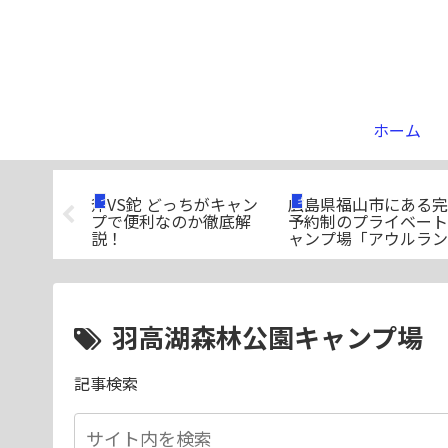
ホーム
パクト性を
斧VS鉈 どっちがキャン
広島県福山市にある完
つぶやき
キャンプ場紹介
クリンアウ
プで便利なのか徹底解
予約制のプライベート
「ダウンス
説！
ャンプ場「アウルラン
ッグ」
ガーデン」のご紹介
羽高湖森林公園キャンプ場
記事検索