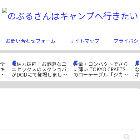
お問い合わせフォーム
サイトマップ
プライバシ
全
収納力抜群！お洒落なユ
軽量・コンパクトでさら
川
ウェア＆バック
ギア
キ
ニセックスのスクショバ
に薄い TOKYO CRAFTS
な
ド
がDODにて登場しまし
のローテーブル「ジカテ
キ
た！
ーブル」
ン