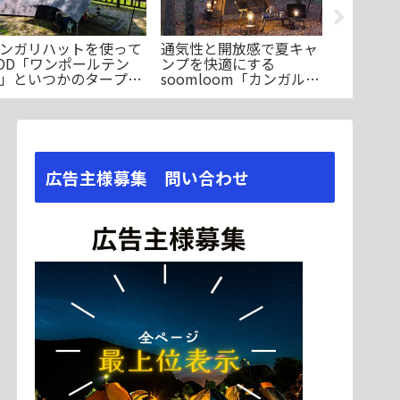
ンガリハットを使って
通気性と開放感で夏キャ
DODの
OD「ワンポールテン
ンプを快適にする
「コーユ
」といつかのタープを
soomloom「カンガルー
ャンプの
々に連結してみた
メッシュテント」
ならない
広告主様募集 問い合わせ