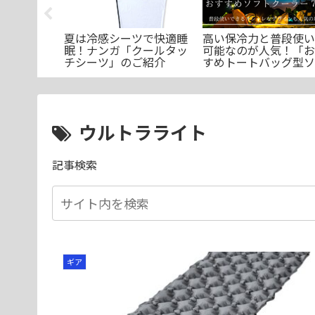
一酸化炭素
夏は冷感シーツで快適睡
高い保冷力と普段使い
！キャンプ
眠！ナンガ「クールタッ
可能なのが人気！「お
チェッカー
チシーツ」のご紹介
すめトートバッグ型ソ
選
トクーラー7選」
ウルトラライト
記事検索
ギア