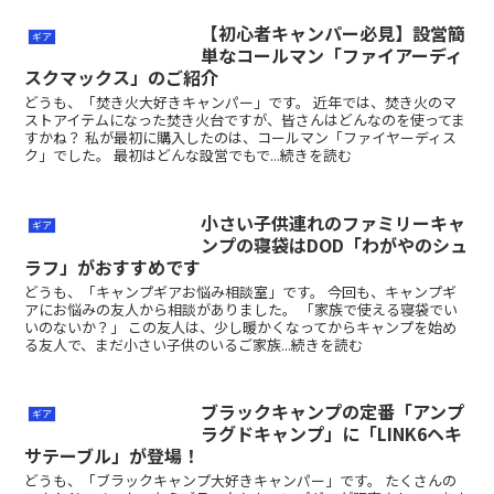
【初心者キャンパー必見】設営簡
ギア
単なコールマン「ファイアーディ
スクマックス」のご紹介
どうも、「焚き火大好きキャンパー」です。 近年では、焚き火のマ
ストアイテムになった焚き火台ですが、皆さんはどんなのを使ってま
すかね？ 私が最初に購入したのは、コールマン「ファイヤーディス
ク」でした。 最初はどんな設営でもで...続きを読む
小さい子供連れのファミリーキャ
ギア
ンプの寝袋はDOD「わがやのシュ
ラフ」がおすすめです
どうも、「キャンプギアお悩み相談室」です。 今回も、キャンプギ
アにお悩みの友人から相談がありました。 「家族で使える寝袋でい
いのないか？」 この友人は、少し暖かくなってからキャンプを始め
る友人で、まだ小さい子供のいるご家族...続きを読む
ブラックキャンプの定番「アンプ
ギア
ラグドキャンプ」に「LINK6ヘキ
サテーブル」が登場！
どうも、「ブラックキャンプ大好きキャンパー」です。 たくさんの