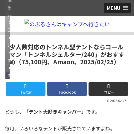
MENU
出
典
：
C
o
l
少人数対応のトンネル型テントならコール
e
マン「トンネルシェルター/240」がおすす
m
め（75,100円、Amaon、2025/02/25）
a
n
ギア
Twitter
Facebook
コピー
2025.02.27
どうも、
「テント大好きキャンパー」
です。
毎月、いろいろなテントが販売されていますよね。