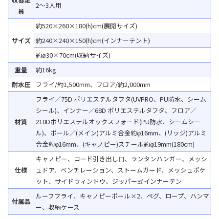
2～3人用
員
約520×260×180(h)cm(展開サイズ)
サイズ
約240×240×150(h)cm(インナーテント)
約ø30×70cm(収納サイズ)
重量
約16kg
耐水圧
フライ/約1,500mm、フロア/約2,000mm
フライ／75D ポリエステルタフタ(UVPRO、PU防水、シーム
シール)、インナー／68D ポリエステルタフタ、フロア／
材質
210Dポリエステルオックスフォード(PU防水、シームシー
ル)、ポール／(メイン)アルミ合金約φ16mm、(リッジ)アルミ
合金約φ16mm、(キャノピー)スチール約φ19mm(180cm)
キャノピー、コード引き出し口、ランタンハンガー、メッシ
仕様
ュドア、ベンチレーション、ストームガード、メッシュポケ
ット、サイドウィンドウ、ジッパー式インナーテン
ルーフフライ、キャノピーポール×2、ペグ、ロープ、ハンマ
付属品
ー、収納ケース