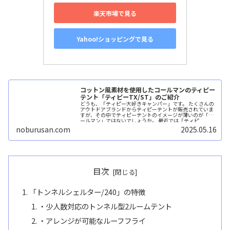
楽天市場で見る
Yahoo!ショッピングで見る
コットン風素材を使用したコールマンのティピー
テント「ティピーTX/ST」のご紹介
どうも、「ティピー大好きキャンパー」です。 たくさんの
アウトドアブランドからティピーテントが販売されていま
すが、その中でティピーテントのイメージが薄いのが「コ
ールマン」ではないでしょうか。 最近では「ティピ
ー/ST(グレージュ)...続きを読む
noburusan.com
2025.05.16
目次
「トンネルシェルター/240」の特徴
・少人数対応のトンネル型2ルームテント
・アレンジが可能なルーフフライ