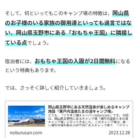
岡山県
そして、何といってもこのキャンプ場の特徴は、
のお子様のいる
家族の御用達といっても過言ではな
い、岡山県玉野市にある「おもちゃ王国」に隣接し
ている点
でしょう。
おもちゃ王国の入園が2日間無料
宿泊者には、
になる
という特典もあります。
では、さっそく詳しく紹介していきましょう。
岡山県玉野市にある天然温泉が楽しめるキャンプ
施設「瀬戸内温泉たまの湯キャンプ場」
どうも、「イケオジ風キャンパーnoburusan」です。 今回
は、岡山県玉野市にあるキャンプ場「瀬戸内温泉たまの湯
キャンプ場」に行ってきました。 このキャンプ場は、美し
い瀬戸内海を眺める好立地にあるキャンプ場で、「グラン
ピングサ...続きを読む
noburusan.com
2023.12.28