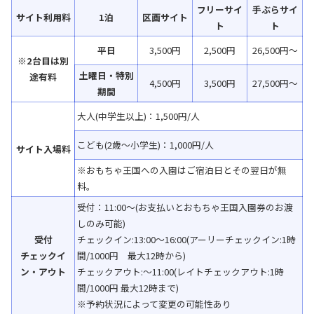
フリーサイ
手ぶらサイ
サイト
利用料
1泊
区画サイト
ト
ト
平日
3,500円
2,500円
26,500円～
※2台目は別
土曜日・特別
途有料
4,500円
3,500円
27,500円〜
期間
大人(中学生以上)：1,500円/人
こども(2歳〜小学生)：1,000円/人
サイト入場料
※おもちゃ王国への入園はご宿泊日とその翌日が無
料。
受付：
11:00
〜(お支払いとおもちゃ王国入園券のお渡
しのみ可能)
受付
チェックイン:13:00～16:00(アーリーチェックイン:1時
チェックイ
間/1000円 最大12時から)
ン・アウト
チェックアウト:〜11:00(レイトチェックアウト:1時
間/1000円 最大12時まで)
※予約状況によって変更の可能性あり