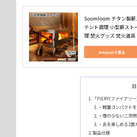
Soomloom チタン製
テント調理 小型薪ストー
理 焚火グッズ 焚火道具
Amazonで見る
目
「FIERY(ファイアリ
・軽量コンパクトを
・煙の少ない二次燃
・炎を楽しめる2面
製品仕様