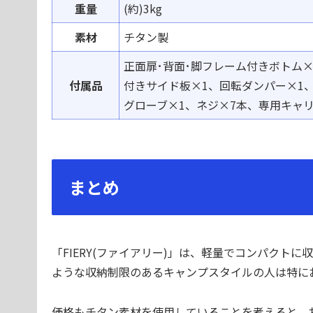
重量
(
約
)3kg
素材
チタン
製
正面扉･背面･脚
フレーム
付
きボトム×
付属品
付
きサイド
板×1、回転
ダンパー
×1
グローブ
×1、
ネジ
×7本、専用
キャ
まとめ
「FIERY(ファイアリー)」は、軽量でコンパクト
ような収納制限のあるキャンプスタイルの人は特に
価格もチタン素材を使用していることを考えると、