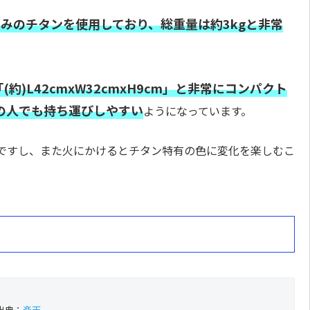
の厚みのチタンを使用しており、総重量は約3kgと非常
約)L42cmxW32cmxH9cm」と非常にコンパクト
の人でも持ち運びしやすい
ようになっています。
ですし、また火にかけるとチタン特有の色に変化を楽しむこ
出典：
楽天