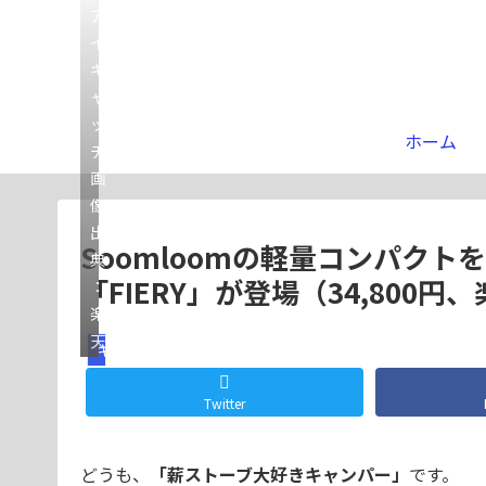
ア
イ
キ
ャ
ッ
ホーム
チ
画
像
出
Soomloomの軽量コンパク
典
「FIERY」が登場（34,800円、楽
：
楽
天
ギア
Twitter
どうも、
「薪ストーブ大好きキャンパー」
です。