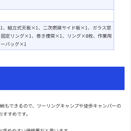
1
、組立式天板×1、二次燃焼
サイド
板×1、
ガラス
窓
、固定
リング
×1、巻
き
煙突×1、
リング
×8枚、作業用
リーバッグ
×1
に収納もできるので、ツーリングキャンプや徒歩キャンパーの
おすすめです。
お求めやすい価格帯だと思います。