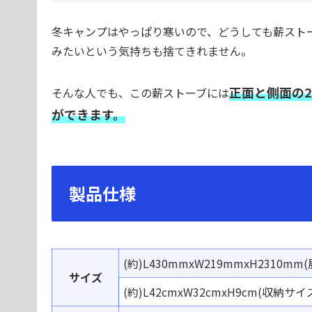
冬キャンプはやっぱり寒いので、どうしても薪スト
みたいという気持ちも捨てきれません。
正面と側面の
そんな人でも、この薪ストーブには
ができます。
製品仕様
(
約
)L430mmxW219mmxH2310mm
(
サイズ
(
約
)L42cmxW32cmxH9cm(
収納
サイ