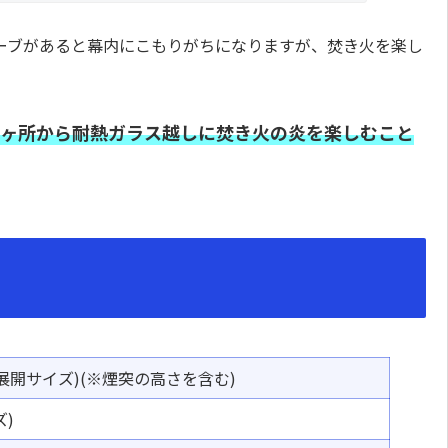
ーブがあると幕内にこもりがちになりますが、焚き火を楽し
2ヶ所から耐熱ガラス越しに焚き火の炎を楽しむこと
展開
サイズ)
(
※
煙突
の
高
さを
含
む
)
ズ)