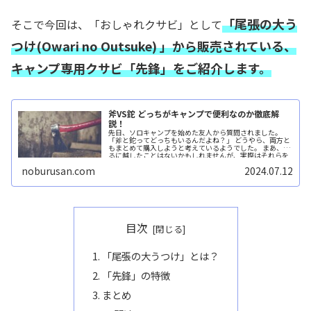
「
尾張の大う
そこで今回は、「おしゃれクサビ」として
つけ(Owari no Outsuke) 」から販売されている、
キャンプ専用クサビ
「先鋒」
をご紹介します。
斧VS鉈 どっちがキャンプで便利なのか徹底解
説！
先日、ソロキャンプを始めた友人から質問されました。
「斧と鉈ってどっちもいるんだよね？」 どうやら、両方と
もまとめて購入しようと考えているようでした。 まあ、あ
るに越したことはないかもしれませんが、実際はそれらを
何に使用し...続きを読む
noburusan.com
2024.07.12
目次
「尾張の大うつけ」とは？
「先鋒」の特徴
まとめ