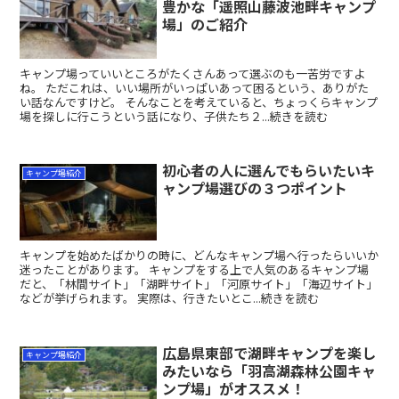
豊かな「遥照山藤波池畔キャンプ
場」のご紹介
キャンプ場っていいところがたくさんあって選ぶのも一苦労ですよ
ね。 ただこれは、いい場所がいっぱいあって困るという、ありがた
い話なんですけど。 そんなことを考えていると、ちょっくらキャンプ
場を探しに行こうという話になり、子供たち２...続きを読む
初心者の人に選んでもらいたいキ
キャンプ場紹介
ャンプ場選びの３つポイント
キャンプを始めたばかりの時に、どんなキャンプ場へ行ったらいいか
迷ったことがあります。 キャンプをする上で人気のあるキャンプ場
だと、「林間サイト」「湖畔サイト」「河原サイト」「海辺サイト」
などが挙げられます。 実際は、行きたいとこ...続きを読む
広島県東部で湖畔キャンプを楽し
キャンプ場紹介
みたいなら「羽高湖森林公園キャ
ンプ場」がオススメ！