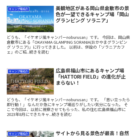
美観地区がある岡山県倉敷市の景
キャンプ場紹介
色が一望できるキャンプ場「岡山
グランピング ソラニア」
どうも、「イケオジ風キャンパーnoburusan」です。 今回は、岡山県
倉敷市にある「OKAYAMA GLAMPING SORANIA(おかやまグランピン
グ ソラニア)」に行ってきました。 以前は、併設の「ソラニアカフ
ェ」のご紹...続きを読む
広島県福山市にあるキャンプ場
キャンプ場紹介
「HATTORI FIELD」の進化が止
まらない！
どうも、「イケオジ風キャンパーnoburusan」です。 「思い立ったら
即行動！」 なんだか急にキャンプ場巡りがしたい気分になった。 そ
こで今回は、以前に視察させてもらった、私の住む広島県福山市に
2023年8月にできたキャ...続きを読む
サイトから見る景色が最高！自然
キャンプ場紹介