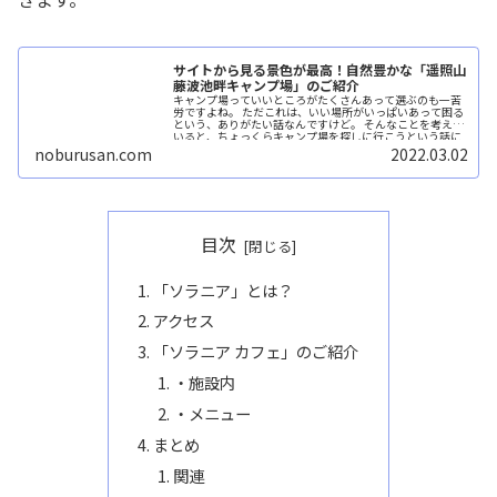
サイトから見る景色が最高！自然豊かな「遥照山
藤波池畔キャンプ場」のご紹介
キャンプ場っていいところがたくさんあって選ぶのも一苦
労ですよね。 ただこれは、いい場所がいっぱいあって困る
という、ありがたい話なんですけど。 そんなことを考えて
いると、ちょっくらキャンプ場を探しに行こうという話に
なり、子供たち２...続きを読む
noburusan.com
2022.03.02
目次
「ソラニア」とは？
アクセス
「ソラニア カフェ」のご紹介
・施設内
・メニュー
まとめ
関連