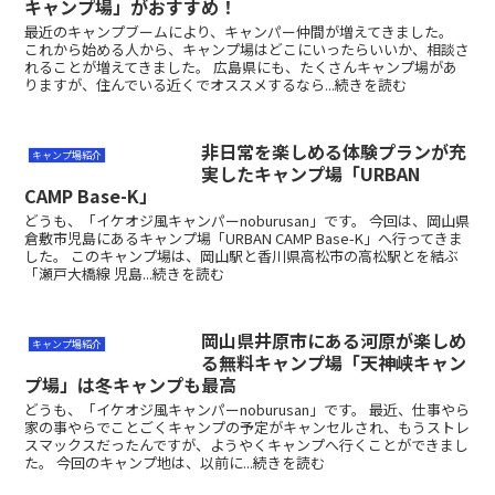
キャンプ場」がおすすめ！
最近のキャンプブームにより、キャンパー仲間が増えてきました。
これから始める人から、キャンプ場はどこにいったらいいか、相談さ
れることが増えてきました。 広島県にも、たくさんキャンプ場があ
りますが、住んでいる近くでオススメするなら...続きを読む
非日常を楽しめる体験プランが充
キャンプ場紹介
実したキャンプ場「URBAN
CAMP Base-K」
どうも、「イケオジ風キャンパーnoburusan」です。 今回は、岡山県
倉敷市児島にあるキャンプ場「URBAN CAMP Base-K」へ行ってきま
した。 このキャンプ場は、岡山駅と香川県高松市の高松駅とを結ぶ
「瀬戸大橋線 児島...続きを読む
岡山県井原市にある河原が楽しめ
キャンプ場紹介
る無料キャンプ場「天神峡キャン
プ場」は冬キャンプも最高
どうも、「イケオジ風キャンパーnoburusan」です。 最近、仕事やら
家の事やらでことごくキャンプの予定がキャンセルされ、もうストレ
スマックスだったんですが、ようやくキャンプへ行くことができまし
た。 今回のキャンプ地は、以前に...続きを読む