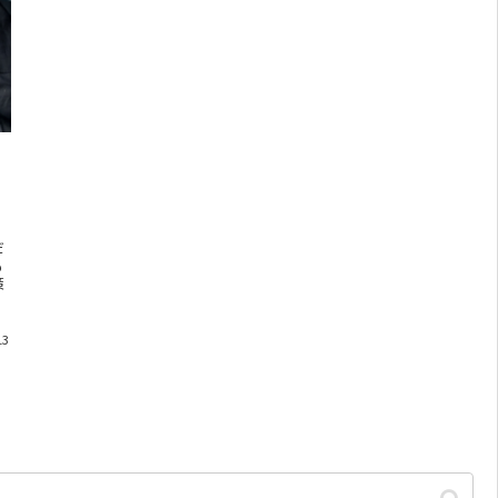
だ
も
策
13