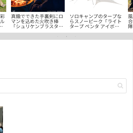
彩
真鍮でできた手裏剣にロ
ソロキャンプのタープな
風
ル
マンを込めた火吹き棒
らスノーピーク「ライト
合
」
「シュリケンブラスタ
タープ ペンタ アイボリ
陣
ー」のご紹介
ー」がおすすめ