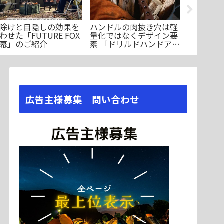
除けと目隠しの効果を
ハンドルの肉抜き穴は軽
ケシュア
わせた「FUTURE FOX
量化ではなくデザイン要
のファミ
幕」のご紹介
素 「ドリルドハンドアッ
「AIR SE
クス2」のご紹介(10,472
4.2」
円、楽天、2026/1/6)
広告主様募集 問い合わせ