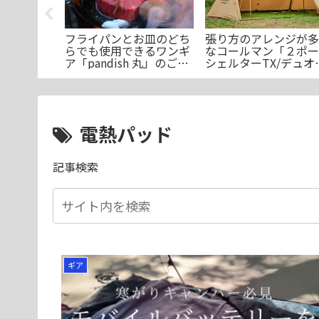
ーのLED
フライパンとお皿のどち
張り方のアレンジが多
らでも使用できるワンギ
なコールマン「２ポー
 LED ボト
ア「pandish 丸」のご紹
シェルターTX/デュオ
介
のご紹介
電熱パッド
記事検索
ギア