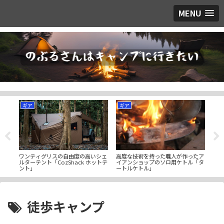
MENU
ギア
ギア
酒
トナ
ワンティグリスの自由度の高いシェ
キャ
高度な技術を持った職人が作ったア
ーブ
ルターテント「CozShack ホットテ
酒 
イアンショップのソロ用ケトル「タ
ント」
米酒
ートルケトル」
徒歩キャンプ