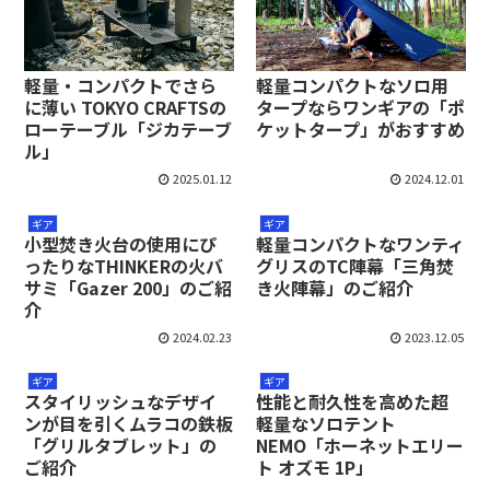
軽量・コンパクトでさら
軽量コンパクトなソロ用
に薄い TOKYO CRAFTSの
タープならワンギアの「ポ
ローテーブル「ジカテーブ
ケットタープ」がおすすめ
ル」
2025.01.12
2024.12.01
ギア
ギア
小型焚き火台の使用にぴ
軽量コンパクトなワンティ
ったりなTHINKERの火バ
グリスのTC陣幕「三角焚
サミ「Gazer 200」のご紹
き火陣幕」のご紹介
介
2024.02.23
2023.12.05
ギア
ギア
スタイリッシュなデザイ
性能と耐久性を高めた超
ンが目を引くムラコの鉄板
軽量なソロテント
「グリルタブレット」の
NEMO「ホーネットエリー
ご紹介
ト オズモ 1P」